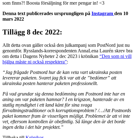
som finns?! Boosta försäljning för mer pengar in! <3
Denna text publicerades ursprungligen på
Instagram
den 10
mars 2022
Tillägg 8 dec 2022:
Allt detta ovan gäller också den julkampanj som PostNord just nu
genomför. Rysslands-korrespondenten AnnaLena Laurén skrev bra
om detta i Dagens Nyheter 2 dec 2023 i krönikan
“Den som ni vill
hjälpa måste ni också respektera”
:
“Jag frågade Postnord hur de kan veta vart ukrainska posten
levererar paketen. Svaret jag fick var att de ”bedömer” att
ukrainska posten hanterar paketen professionellt.
På vad grundar sig denna bedömning om Postnord inte har en
aning om var paketen hamnar? I en krigszon, hanterade av en
statlig myndighet i ett land känt för sina svaga
förvaltningstraditioner och korruptionsproblem? /…/Att Postnords
paket kommer fram är visserligen möjligt. Problemet är att vi inte
vet, eftersom kontrollen är obefintlig. Så länge den är det borde
ingen delta i det här projektet.”
Tillbaka till
Krönikor