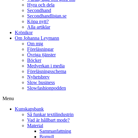
Hyra och dela
Secondhand
Secondhandlistan.se
Köpa nytt?
Alla artiklar
Krönikor
Om Johanna Leymann
Om mig
Föreläsningar
Övriga tjänster
Böcker
Medverkan i media
Föreläsningsschema
Nyhetsbrev
Slow business
Slowfashionpodden
Menu
Kunskapsbank
Så funkar textilindustrin
Vad är hållbart mode?
Material
Sammanfattning
Bomull