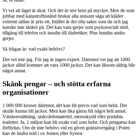
Vi vet att läget är akut. Och det är stor brist på mycket. Men de som
jobbar med katastrofbistånd brukar alla unisont säga att kläder
extremt sällan är prio ett. Istället är det ofta saker som du och jag
kanske inte tänker på. Det kan vara grejer som psykosocialt stöd,
tillgång till telefon och insulin till diabetiker. Plus hundra andra
grejer.
Så frågan är: vad exakt behövs?
Det vet inte jag. För jag är ingen expert. Däremot vet jag att 1000
jackor alltid kommer att vara 1000 jackor. Det kan liksom aldrig blir
något annat.
Skänk pengar – och stötta erfarna
organisationer
1 000 000 kronor däremot, det kan bli precis vad som helst. Det
skulle kunna bli jackor. Men kan lika gärna bli något helt annat.
Vätskeersättning, sjukvårdsmateriel, mensskydd eller portabla
toaletter. Ja, 1 miljon kan bli exakt vad som helst. Och pengarna kan
förflyttas. Om de inte behövs vid en given gränsövergång i Polen
kan de lindra nöd i ex Jemen eller Syrien.