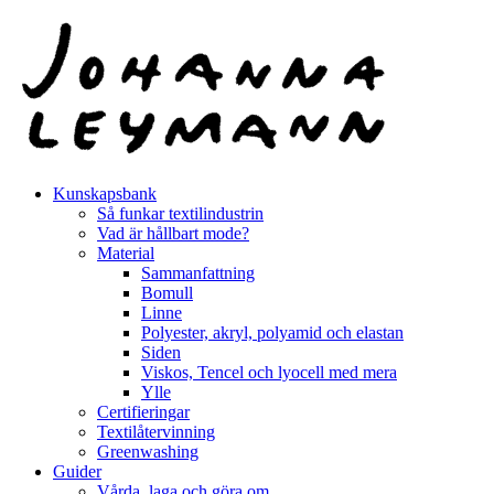
Hoppa
till
innehåll
Kunskapsbank
Så funkar textilindustrin
Vad är hållbart mode?
Material
Sammanfattning
Bomull
Linne
Polyester, akryl, polyamid och elastan
Siden
Viskos, Tencel och lyocell med mera
Ylle
Certifieringar
Textilåtervinning
Greenwashing
Guider
Vårda, laga och göra om