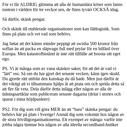
För vi får ALDRIG glömma att alla de humanitära kriser som fanns
runtom i världen för tre veckor sen, de finns tyvärr OCKSÅ idag.
Så därför, skänk pengar.
Och skänk till etablerade organisationer som kan fältlogistik. Som
finns på plats och vet vad som behövs.
Jag fattar att det känns mindre peppigt att swisha 500 kronor från
soffan än att packa en släpvagn full med prylar för en bilfärd över
Europa. Men katastrofbistånd är inte rätt tillfälle att boosta sitt eget
ego.
PS. Vi är många som av vana skänker saker, för att det är vad vi
”lärt” oss. Så om du har gjort det senaste vecken, känn igen skuld.
Du gjorde rätt utifrån den kunskap du då hade. Men just därför är
det viktigt att vi tillsammans hjälps åt att prata om och sprida detta så
att fler får veta. Dela därför detta inlägg eller någon av alla de
tidningsartiklar som publicerats senaste dagarna (delar i stories och
sparar i mina höjdpunkter)
PS2. För dig som vill göra MER än att “bara” skänka pengar: du
behövs här på plats i Sverige! Anmäl dig som volontär hos någon av
de stora frivilligorganisationerna. Ett exempel av många: varför inte
jobba några timmar hos någon av alla ideella secondhand-butiker