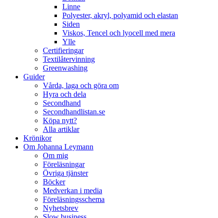
Linne
Polyester, akryl, polyamid och elastan
Siden
Viskos, Tencel och lyocell med mera
Ylle
Certifieringar
Textilåtervinning
Greenwashing
Guider
Vårda, laga och göra om
Hyra och dela
Secondhand
Secondhandlistan.se
Köpa nytt?
Alla artiklar
Krönikor
Om Johanna Leymann
Om mig
Föreläsningar
Övriga tjänster
Böcker
Medverkan i media
Föreläsningsschema
Nyhetsbrev
Slow business