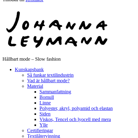
Hållbart mode – Slow fashion
Kunskapsbank
Så funkar textilindustrin
Vad är hållbart mode?
Material
Sammanfattning
Bomull
Linne
Polyester, akryl, polyamid och elastan
Siden
Viskos, Tencel och lyocell med mera
Ylle
Certifieringar
Textilåtervinning