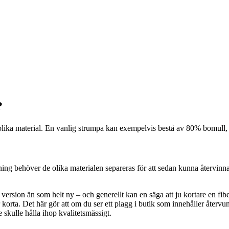
?
ra olika material. En vanlig strumpa kan exempelvis bestå av 80% bomul
ning behöver de olika materialen separeras för att sedan kunna återvinn
nen version än som helt ny – och generellt kan en säga att ju kortare en
 korta. Det här gör att om du ser ett plagg i butik som innehåller återv
 skulle hålla ihop kvalitetsmässigt.