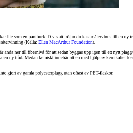
nkar lite som en pantburk. D v s att tröjan du kastar återvinns till en ny t
beråtervinning (Källa:
Ellen MacArthur Foundation
).
sär ända ner till fibernivå för att sedan byggas upp igen till ett nytt p
nna en ny tråd. Medan kemiskt innebär att en med hjälp av kemikalier löse
inte gjort av gamla polyesterplagg utan oftast av PET-flaskor.