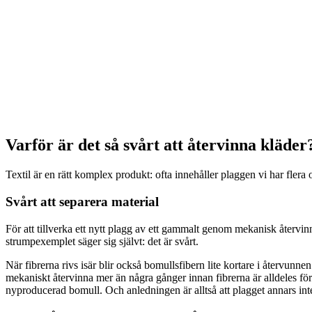
Varför är det så svårt att återvinna kläder
Textil är en rätt komplex produkt: ofta innehåller plaggen vi har fle
Svårt att separera material
För att tillverka ett nytt plagg av ett gammalt genom mekanisk återvin
strumpexemplet säger sig självt: det är svårt.
När fibrerna rivs isär blir också bomullsfibern lite kortare i återvun
mekaniskt återvinna mer än några gånger innan fibrerna är alldeles för
nyproducerad bomull. Och anledningen är alltså att plagget annars inte