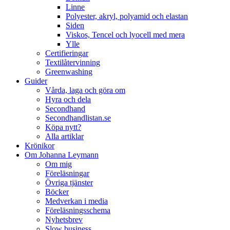
Linne
Polyester, akryl, polyamid och elastan
Siden
Viskos, Tencel och lyocell med mera
Ylle
Certifieringar
Textilåtervinning
Greenwashing
Guider
Vårda, laga och göra om
Hyra och dela
Secondhand
Secondhandlistan.se
Köpa nytt?
Alla artiklar
Krönikor
Om Johanna Leymann
Om mig
Föreläsningar
Övriga tjänster
Böcker
Medverkan i media
Föreläsningsschema
Nyhetsbrev
Slow business