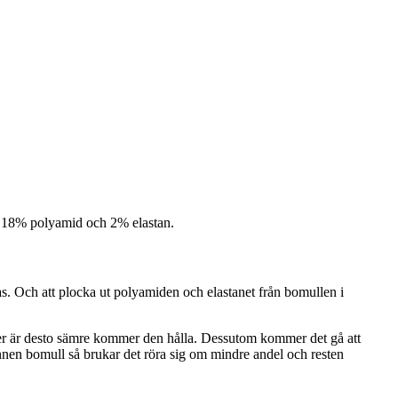
l, 18% polyamid och 2% elastan.
as. Och att plocka ut polyamiden och elastanet från bomullen i
 fiber är desto sämre kommer den hålla. Dessutom kommer det gå att
unnen bomull så brukar det röra sig om mindre andel och resten