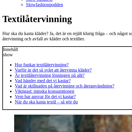
Slowfashionpodden
Textilåtervinning
Hur ska du kasta kläder? Ja, det är en rejält klurig fråga – och något so
återvinning och avfall av kläder och textilier.
Innehåll
show
Hur funkar textilåtervinning?
Varför är det så svårt att återvinna kläder?
Är textilåtervinning lösningen på allt?
Vad händer med det vi kastar?
Vad är skillnaden på återvinning och återanvändning?
Viktigast: minska konsumtionen
Vem har ansvar för det vi kastar?
När du ska kasta textil – så gör du