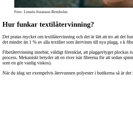
Foto: Linnéa Jonasson Bernholm
Hur funkar textilåtervinning?
Det pratas mycket om textilåtervinning och det är lätt att tro att det fu
det mindre än 1 % av alla textilier som återvinns till nya plagg, s k fi
Fiberåtervinning innebär, väldigt förenklat, att plagget/tyget plockas i
process. Mekaniskt betyder att en river isär fibrerna för att sedan spi
som en gör vanlig viskos).
När du idag ser exempelvis återvunnen polyester i butikerna så är det 