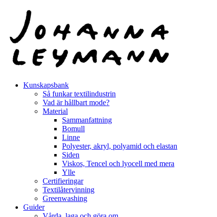
Hoppa
till
innehåll
Kunskapsbank
Så funkar textilindustrin
Vad är hållbart mode?
Material
Sammanfattning
Bomull
Linne
Polyester, akryl, polyamid och elastan
Siden
Viskos, Tencel och lyocell med mera
Ylle
Certifieringar
Textilåtervinning
Greenwashing
Guider
Vårda, laga och göra om