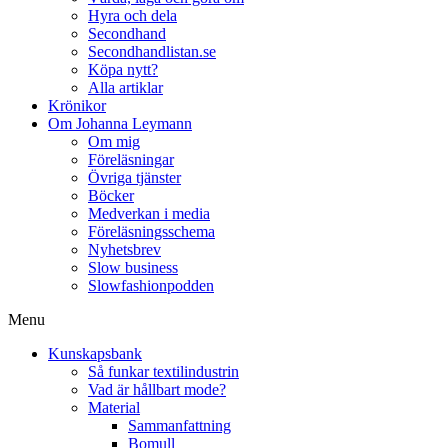
Hyra och dela
Secondhand
Secondhandlistan.se
Köpa nytt?
Alla artiklar
Krönikor
Om Johanna Leymann
Om mig
Föreläsningar
Övriga tjänster
Böcker
Medverkan i media
Föreläsningsschema
Nyhetsbrev
Slow business
Slowfashionpodden
Menu
Kunskapsbank
Så funkar textilindustrin
Vad är hållbart mode?
Material
Sammanfattning
Bomull