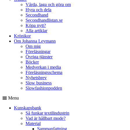
Vårda, laga och göra om
Hyra och dela
Secondhand
Secondhandlistan.se
Köpa nytt?
Alla artiklar
Krönikor
Om Johanna Leymann
Om mig
Föreläsningar
Övriga tjänster
Böcker
Medverkan i media
Föreläsningsschema
Nyhetsbrev
Slow business
Slowfashionpodden
Menu
Kunskapsbank
Så funkar textilindustrin
Vad är hållbart mode?
Material
Sammanfattning