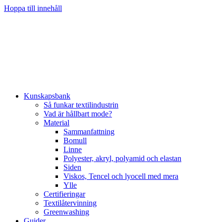
Hoppa till innehåll
Kunskapsbank
Så funkar textilindustrin
Vad är hållbart mode?
Material
Sammanfattning
Bomull
Linne
Polyester, akryl, polyamid och elastan
Siden
Viskos, Tencel och lyocell med mera
Ylle
Certifieringar
Textilåtervinning
Greenwashing
Guider