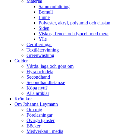
Material
Sammanfattning
Bomull
Linne
Polyester, akryl, polyamid och elastan
Siden
Viskos, Tencel och lyocell med mera
Ylle
Certifieringar
Textilåtervinning
Greenwashing
Guider
Vårda, laga och göra om
Hyra och dela
Secondhand
Secondhandlistan.se
Köpa nytt?
Alla artiklar
Krönikor
Om Johanna Leymann
Om mig
Föreläsningar
Övriga tjänster
Böcker
Medverkan i media