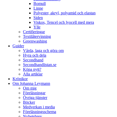
Bomull
Linne
Polyester, akryl, polyamid och elastan
Siden
Viskos, Tencel och lyocell med mera
Ylle
Certifieringar
Textilåtervinning
Greenwashing
Guider
Vårda, laga och göra om
Hyra och dela
Secondhand
Secondhandlistan.se
Köpa nytt?
Alla artiklar
Krönikor
Om Johanna Leymann
Om mig
Föreläsningar
Övriga tjänster
Böcker
Medverkan i media
Föreläsningsschema
Nyhetsbrev