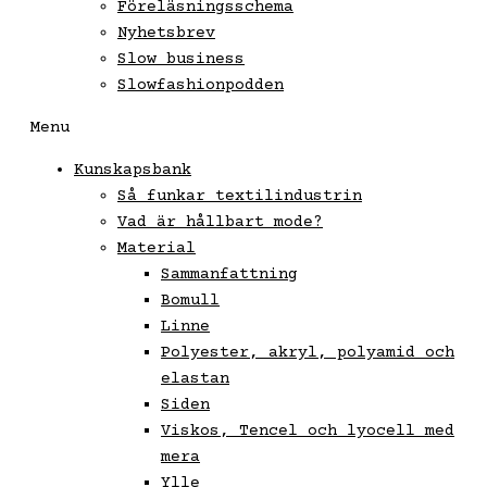
Föreläsningsschema
Nyhetsbrev
Slow business
Slowfashionpodden
Menu
Kunskapsbank
Så funkar textilindustrin
Vad är hållbart mode?
Material
Sammanfattning
Bomull
Linne
Polyester, akryl, polyamid och
elastan
Siden
Viskos, Tencel och lyocell med
mera
Ylle