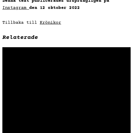
Denna text publicerades ursprungligen på
Instagram
den 12 oktober 2022
Tillbaka till
Krönikor
Relaterade
Hållbart mode – Slow fashion
Kunskapsbank
Så funkar textilindustrin
Vad är hållbart mode?