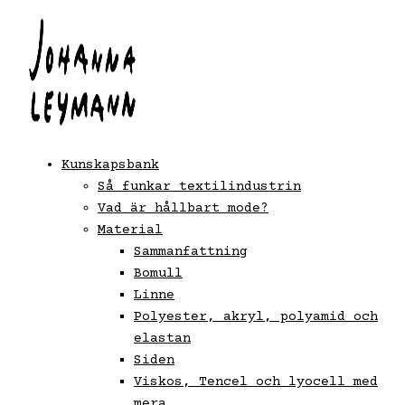
Hoppa
till
innehåll
Kunskapsbank
Så funkar textilindustrin
Vad är hållbart mode?
Material
Sammanfattning
Bomull
Linne
Polyester, akryl, polyamid och
elastan
Siden
Viskos, Tencel och lyocell med
mera